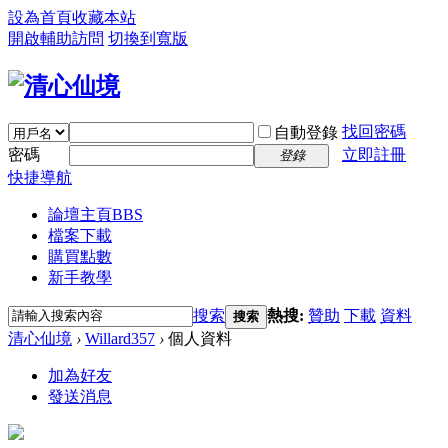
設為首頁
收藏本站
開啟輔助訪問
切換到寬版
找回密碼
自動登錄
密碼
立即註冊
登錄
快捷導航
論壇主頁
BBS
檔案下載
購買點數
新手教學
搜索
熱搜:
贊助
下載
資料
搜索
清心仙境
›
Willard357
›
個人資料
加為好友
發送消息