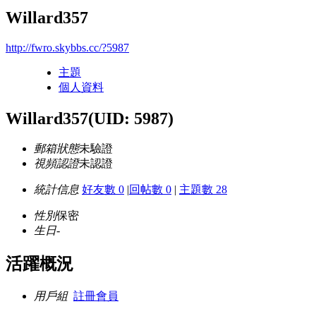
Willard357
http://fwro.skybbs.cc/?5987
主題
個人資料
Willard357
(UID: 5987)
郵箱狀態
未驗證
視頻認證
未認證
統計信息
好友數 0
|
回帖數 0
|
主題數 28
性別
保密
生日
-
活躍概況
用戶組
註冊會員