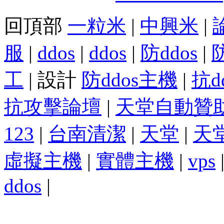
回頂部
一粒米
|
中興米
|
服
|
ddos
|
ddos
|
防ddos
|
工
| 設計
防ddos主機
|
抗d
抗攻擊論壇
|
天堂自動贊
123
|
台南清潔
|
天堂
|
天
虛擬主機
|
實體主機
|
vps
ddos
|