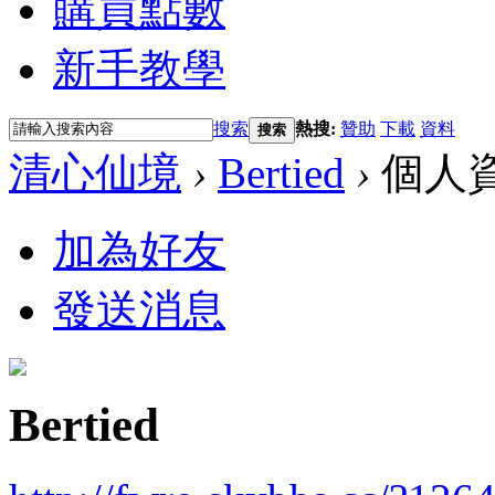
購買點數
新手教學
搜索
熱搜:
贊助
下載
資料
搜索
清心仙境
›
Bertied
›
個人
加為好友
發送消息
Bertied