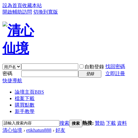
設為首頁
收藏本站
開啟輔助訪問
切換到寬版
找回密碼
自動登錄
密碼
立即註冊
登錄
快捷導航
論壇主頁
BBS
檔案下載
購買點數
新手教學
搜索
熱搜:
贊助
下載
資料
搜索
清心仙境
›
etikhatun888
›
好友