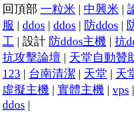
回頂部
一粒米
|
中興米
|
服
|
ddos
|
ddos
|
防ddos
|
工
| 設計
防ddos主機
|
抗d
抗攻擊論壇
|
天堂自動贊
123
|
台南清潔
|
天堂
|
天
虛擬主機
|
實體主機
|
vps
ddos
|